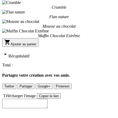
Crumble
Flan nature
Mousse au chocolat
Muffin Chocolat Extrême

Ajouter au panier
arrow_drop_down
Récapitulatif
Total :
Partagez votre création avec vos amis.
Twitter
Partager
Google+
Pinterest
Télécharger l'image
Copier le lien