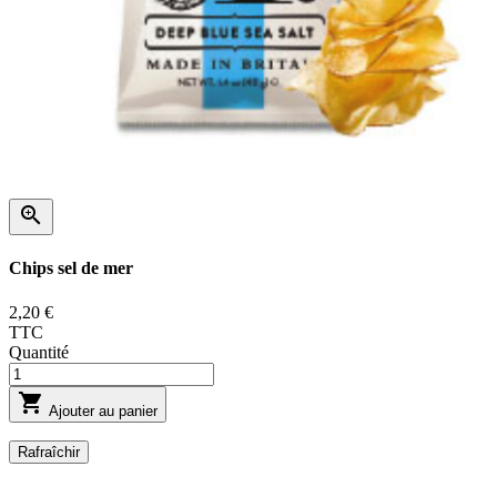

Chips sel de mer
2,20 €
TTC
Quantité

Ajouter au panier