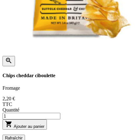

Chips cheddar ciboulette
Fromage
2,20 €
TTC
Quantité

Ajouter au panier