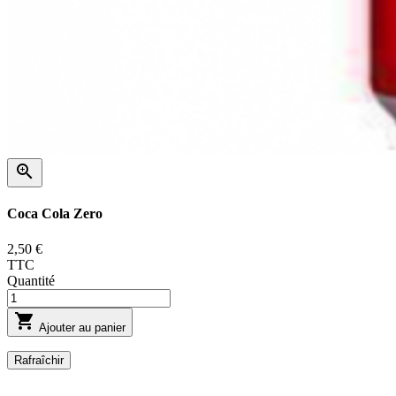

Coca Cola Zero
2,50 €
TTC
Quantité

Ajouter au panier