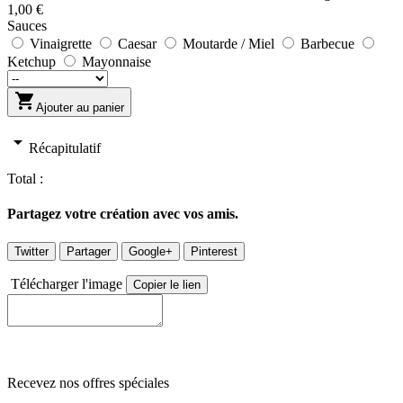
1,00 €
Sauces
Vinaigrette
Caesar
Moutarde / Miel
Barbecue
Ketchup
Mayonnaise

Ajouter au panier
arrow_drop_down
Récapitulatif
Total :
Partagez votre création avec vos amis.
Twitter
Partager
Google+
Pinterest
Télécharger l'image
Copier le lien
Recevez nos offres spéciales